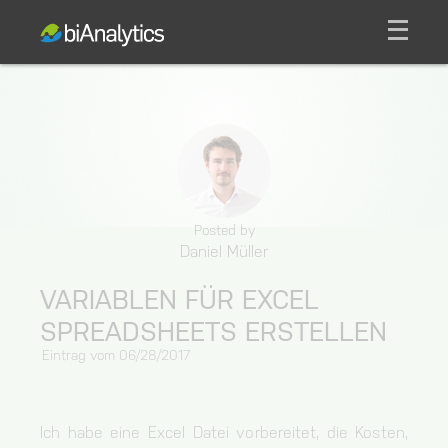
men
Posted by
Daniel Müller
VARIABLEN FÜR EXCEL
SPREADSHEETS ERSTELLEN
Eintrag vom
06/28/2017
Ich habe eine Excel Datei vorbereitet, die Kosten,