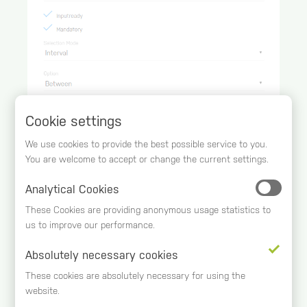
Cookie settings
We use cookies to provide the best possible service to you.
You are welcome to accept or change the current settings.
Analytical Cookies
These Cookies are providing anonymous usage statistics to
Ebenso denkbar wäre die Angabe eines
us to improve our performance.
Zeitpunkts, in diesem Fall würde ich Single als
Absolutely necessary cookies
Selection Mode auswählen.
These cookies are absolutely necessary for using the
Ich speichere nun den Bericht und finde mein
website.
hochgeladenes Flatfile in der OPEN BI connection