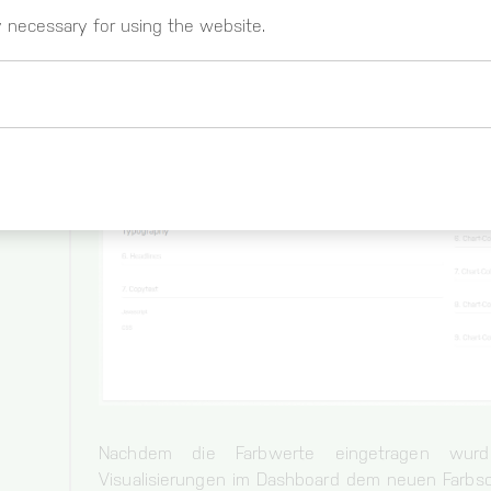
y necessary for using the website.
 _gat)
These cookies register usage data. You can g
https://www.google.com/intl/de_de/analytics
Cookie for session and load balancer.
Nachdem die Farbwerte eingetragen wurd
Visualisierungen im Dashboard dem neuen Farbs