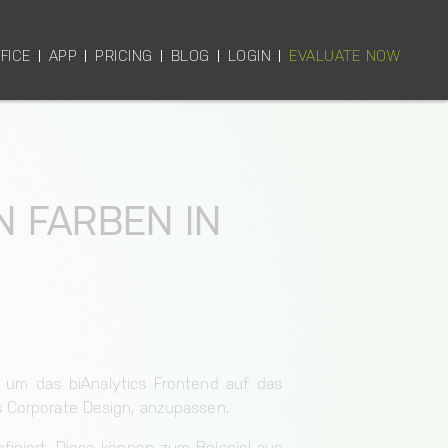
FICE
APP
PRICING
BLOG
LOGIN
EVALUATE NOW
 FARBEN IN
n, um das biAnalytics Frontend auf das
 Corporate Design, anzupassen.
finiert. Diese können zum Beispiel aus