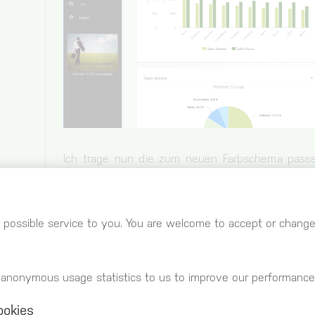
Ich trage nun die zum neuen Farbschema passe
alle 9 Chart-Color Felder gefüllt werden. We
hinterlegt, wiederholen sich die Serienfarben mit 
Die wichtigsten Felder neben den Chartfarben si
 possible service to you. You are welcome to accept or change 
Background-Color: Der Farbwert für den Hinterg
Background Navigation: Die Farbe der Seitennav
 anonymous usage statistics to us to improve our performance
Background Highlight: Die Farbe des aktiven Nav
ookies