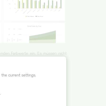
nden Farbwerte ein. Es müssen nicht
rden beispielsweise nur 4 Farbwerte
der 5. Chartserie.
nd
the current settings.
rund der Dashboard Seite
igation
.
igationspunkts in der Seitennavigation