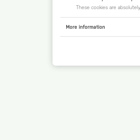
These cookies are absolutel
More information
Analytical Cookies
Google Analytics (_ga, _gid,
Duration of storage
2 years
Origin
google.com
Necessary cookies
Session-handle
Duration of storage
30 minutes
Origin