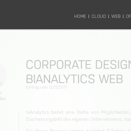
HOME
CLOUD
WEB
OF
CORPORATE DESIGN
BIANALYTICS WEB
Eintrag vom
12/12/2017
y
ler
biAnalytics bietet eine Reihe von Möglichkeite
Erscheinungsbild des eigenen Unternehmens, das
Für dieses Beispiel werden zunächst 6 Farben de